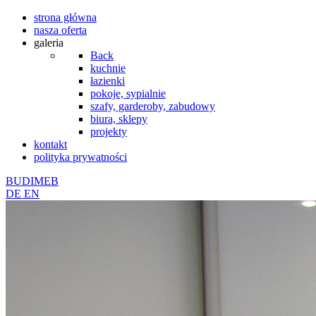
strona główna
nasza oferta
galeria
Back
kuchnie
łazienki
pokoje, sypialnie
szafy, garderoby, zabudowy
biura, sklepy
projekty
kontakt
polityka prywatności
BUDIMEB
DE
EN