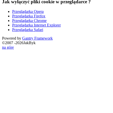
Jak wyłączyć pliki cookie w przeglądarce ?
Przeglądarka Opera
Przeglądarka Firefox
Przeglądarka Chrome
Przeglądarka Internet Explorer
Przeglądarka Safari
Powered by
Gantry
Framework
©2007 -2026JakByk
na górę