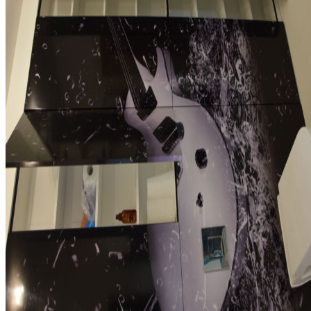
pokoje, sypialnie
szafy, garderoby, zabudowy
pomieszczenia biurowe i sklepowe
galeria: inne
Deutsch
English
polub nas!
Facebook
BUDIMEB
Janickiego 29, Szczecin
tel. +48 698 395 186
fax. +48 91 8206256
e-mail:
info@budimeb.pl
Ten serwis używa cookies i podobnych
technologii.
Brak zmiany ustawienia przeglądarki oznacza zgodę na to.
Czytaj
więcej…