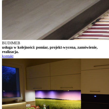
BUDIMEB
usługa w kolejności: pomiar, projekt-wycena, zamówienie,
realizacja.
kontakt
Naszą ofertą są meble ale i też fachowe
doradztwo w ich projektowaniu,
posiadamy dużą znajomość branży i
aktualnych trendów. Z nami umeblowanie
mieszkania-domu będzie dla Państwa
dużą przyjemnością za rozsądną cenę.