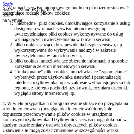
Szafy
3. W ramach serwisu internetowego budimeb.pl możemy stosować
Szafy
, , zabudowy, garderoby
.
następujące rodzaje plików cookies:
Szafy
na wymiar
"niezbędne" pliki cookies, umożliwiające korzystanie z usług
dostępnych w ramach serwisu internetowego, np.
uwierzytelniające pliki cookies wykorzystywane do usług
wymagających uwierzytelniania w ramach serwisu,
pliki cookies służące do zapewnienia bezpieczeństwa, np.
wykorzystywane do wykrywania nadużyć w zakresie
uwierzytelniania w ramach serwisu,
pliki cookies, umożliwiające zbieranie informacji o sposobie
korzystania ze stron internetowych serwisu,
"funkcjonalne" pliki cookies, umożliwiające "zapamiętanie"
wybranych przez użytkownika ustawień i personalizację
interfejsu użytkownika, np. w zakresie wybranego języka lub
regionu, z którego pochodzi użytkownik, rozmiaru czcionki,
wyglądu strony internetowej itp.,
4. W wielu przypadkach oprogramowanie służące do przeglądania
stron internetowych (przeglądarka internetowa) domyślnie
dopuszcza przechowywanie plików cookies w urządzeniu
końcowym użytkownika. Użytkownicy serwisu mogą dokonać w
każdym czasie zmiany ustawień dotyczących plików cookies.
Ustawienia te mogą zostać zmienione w szczególności w taki