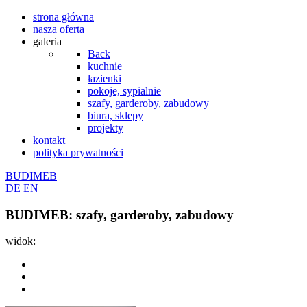
strona główna
nasza oferta
galeria
Back
kuchnie
łazienki
pokoje, sypialnie
szafy, garderoby, zabudowy
biura, sklepy
projekty
kontakt
polityka prywatności
BUDIMEB
DE
EN
BUDIMEB: szafy, garderoby, zabudowy
widok: