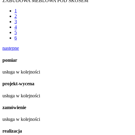
ZABUDOWA MEBLOWA POD SKOSEM
1
2
3
4
5
6
następne
pomiar
usługa w kolejności
projekt-wycena
usługa w kolejności
zamówienie
usługa w kolejności
realizacja