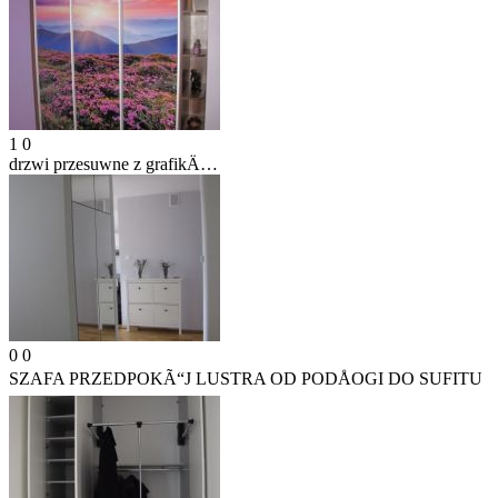
1
0
drzwi przesuwne z grafikÄ…
0
0
SZAFA PRZEDPOKÃ“J LUSTRA OD PODÅOGI DO SUFITU