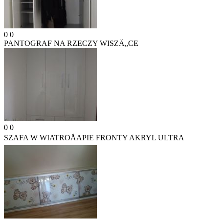
0
0
PANTOGRAF NA RZECZY WISZÄ„CE
0
0
SZAFA W WIATROÅAPIE FRONTY AKRYL ULTRA