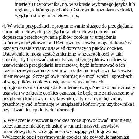
interfejsu użytkownika, np. w zakresie wybranego języka lub
regionu, z którego pochodzi użytkownik, rozmiaru czcionki,
wyglądu strony internetowej itp.,
4. W wielu przypadkach oprogramowanie służące do przeglądania
stron internetowych (przeglądarka internetowa) domyślnie
dopuszcza przechowywanie plików cookies w urządzeniu
końcowym użytkownika. Użytkownicy serwisu mogą dokonać w
każdym czasie zmiany ustawień dotyczących plików cookies.
Ustawienia te mogą zostać zmienione w szczególności w taki
sposób, aby blokować automatyczną obsługę plików cookies w
ustawieniach przeglądarki internetowej bądź informować o ich
każdorazowym zamieszczeniu w urządzeniu użytkownika serwisu
internetowego. Szczegółowe informacje o możliwości i sposobach
obsługi plików cookies dostępne są w ustawieniach
oprogramowania (przeglądarki internetowej). Niedokonanie zmiany
ustawień w zakresie cookies oznacza, że będą one zamieszczone w
urządzeniu końcowym użytkownika, a tym samym będziemy
przechowywać informacje w urządzeniu końcowym użytkownika i
uzyskiwać dostęp do tych informacji.
5. Wyłączenie stosowania cookies może spowodować utrudnienia
korzystanie z niektórych usług w ramach naszych serwisów
internetowych, w szczególności wymagających logowania.
Wyłączenie opcji przyjmowania cookies nie powoduje natomiast