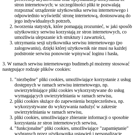
stron internetowych; w szczególności pliki te pozwalają
rozpoznać urządzenie użytkownika serwisu internetowego i
odpowiednio wyświetlić stronę internetową, dostosowaną do
jego indywidualnych potrzeb,
tworzenia statystyk, które pomagają zrozumieć, w jaki sposób
użytkownicy serwisu korzystają ze stron internetowych, co
umożliwia ulepszanie ich struktury i zawartości,
utrzymania sesji użytkownika serwisu internetowego (po
zalogowaniu), dzięki której użytkownik nie musi na każdej
podstronie serwisu ponownie wpisywać loginu i hasła,
3. W ramach serwisu internetowego budimeb.pl możemy stosować
następujące rodzaje plików cookies:
"niezbędne" pliki cookies, umożliwiające korzystanie z usług
dostępnych w ramach serwisu internetowego, np.
uwierzytelniające pliki cookies wykorzystywane do usług
wymagających uwierzytelniania w ramach serwisu,
pliki cookies służące do zapewnienia bezpieczeństwa, np.
wykorzystywane do wykrywania nadużyć w zakresie
uwierzytelniania w ramach serwisu,
pliki cookies, umożliwiające zbieranie informacji o sposobie
korzystania ze stron internetowych serwisu,
"funkcjonalne" pliki cookies, umożliwiające "zapamiętanie"
wybranych przez użytkownika ustawień i personalizację