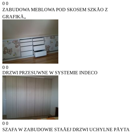
0
0
ZABUDOWA MEBLOWA POD SKOSEM SZKÅO Z
GRAFIKÄ„
0
0
DRZWI PRZESUWNE W SYSTEMIE INDECO
0
0
SZAFA W ZABUDOWIE STAÅEJ DRZWI UCHYLNE PÅYTA