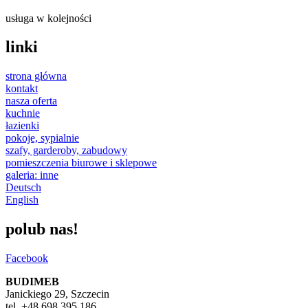
usługa w kolejności
linki
strona główna
kontakt
nasza oferta
kuchnie
łazienki
pokoje, sypialnie
szafy, garderoby, zabudowy
pomieszczenia biurowe i sklepowe
galeria: inne
Deutsch
English
polub nas!
Facebook
BUDIMEB
Janickiego 29, Szczecin
tel. +48 698 395 186