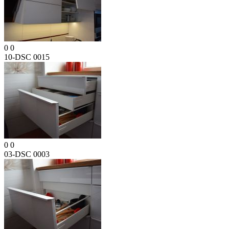
0
0
10-DSC 0015
0
0
03-DSC 0003