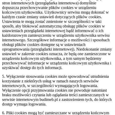
stron internetowych (przeglądarka internetowa) domyślnie
dopuszcza przechowywanie plików cookies w urządzeniu
końcowym użytkownika. Użytkownicy serwisu mogą dokonać w
każdym czasie zmiany ustawień dotyczących plików cookies.
Ustawienia te mogą zostać zmienione w szczególności w taki
sposób, aby blokować automatyczną obsługę plików cookies w
ustawieniach przeglądarki internetowej bądź informować o ich
każdorazowym zamieszczeniu w urządzeniu użytkownika serwisu
internetowego. Szczegółowe informacje o możliwości i sposobach
obsługi plików cookies dostępne są w ustawieniach
oprogramowania (przeglądarki internetowej). Niedokonanie zmiany
ustawień w zakresie cookies oznacza, że będą one zamieszczone w
urządzeniu końcowym użytkownika, a tym samym będziemy
przechowywać informacje w urządzeniu końcowym użytkownika i
uzyskiwać dostęp do tych informacji.
5. Wyłączenie stosowania cookies może spowodować utrudnienia
korzystanie z niektórych usług w ramach naszych serwisów
internetowych, w szczególności wymagających logowania.
Wyłączenie opcji przyjmowania cookies nie powoduje natomiast
braku możliwości czytania lub oglądania treści zamieszczanych w
serwisie internetowym budimeb.pl z zastrzeżeniem tych, do których
dostęp wymaga logowania.
6. Pliki cookies mogą być zamieszczane w urządzeniu końcowym