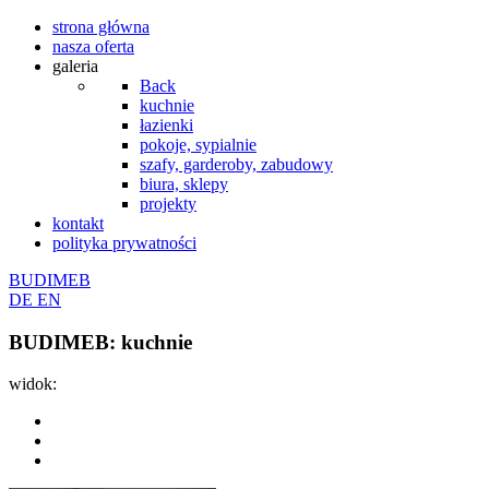
strona główna
nasza oferta
galeria
Back
kuchnie
łazienki
pokoje, sypialnie
szafy, garderoby, zabudowy
biura, sklepy
projekty
kontakt
polityka prywatności
BUDIMEB
DE
EN
BUDIMEB: kuchnie
widok: