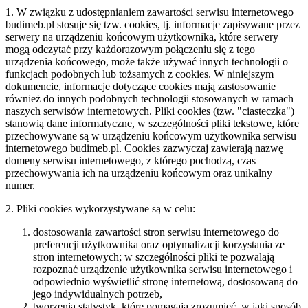
1. W związku z udostępnianiem zawartości serwisu internetowego
budimeb.pl stosuje się tzw. cookies, tj. informacje zapisywane przez
serwery na urządzeniu końcowym użytkownika, które serwery
mogą odczytać przy każdorazowym połączeniu się z tego
urządzenia końcowego, może także używać innych technologii o
funkcjach podobnych lub tożsamych z cookies. W niniejszym
dokumencie, informacje dotyczące cookies mają zastosowanie
również do innych podobnych technologii stosowanych w ramach
naszych serwisów internetowych. Pliki cookies (tzw. "ciasteczka")
stanowią dane informatyczne, w szczególności pliki tekstowe, które
przechowywane są w urządzeniu końcowym użytkownika serwisu
internetowego budimeb.pl. Cookies zazwyczaj zawierają nazwę
domeny serwisu internetowego, z którego pochodzą, czas
przechowywania ich na urządzeniu końcowym oraz unikalny
numer.
2. Pliki cookies wykorzystywane są w celu:
dostosowania zawartości stron serwisu internetowego do
preferencji użytkownika oraz optymalizacji korzystania ze
stron internetowych; w szczególności pliki te pozwalają
rozpoznać urządzenie użytkownika serwisu internetowego i
odpowiednio wyświetlić stronę internetową, dostosowaną do
jego indywidualnych potrzeb,
tworzenia statystyk, które pomagają zrozumieć, w jaki sposób