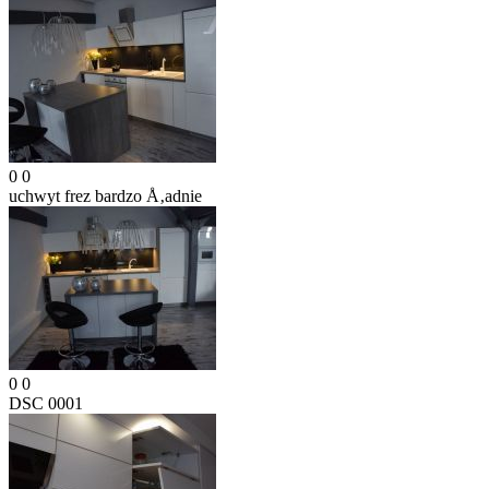
0
0
uchwyt frez
bardzo Å‚adnie
0
0
DSC 0001