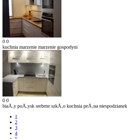
0
0
kuchnia marzenie
marzenie gospodyni
0
0
biaÅ‚y poÅ‚ysk srebrne szkÅ‚o
kuchnia peÅ‚na niespodzianek
1
2
3
4
5